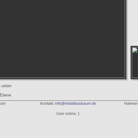
n unten
 Ebene
aum
Kontakt:
info@metallbaubaum.de
Halener
User online: 1