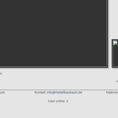
en
r
aum
Kontakt:
info@metallbaubaum.de
Halener
User online: 2